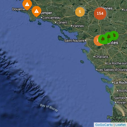
5
154
72
GoGoCarto
|
Leaflet